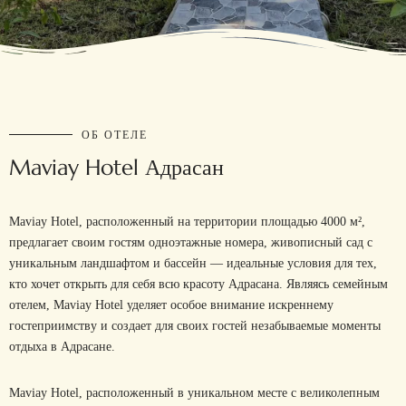
ОБ ОТЕЛЕ
M
a
v
i
a
y
H
o
t
e
l
А
д
р
а
с
а
н
Maviay Hotel, расположенный на территории площадью 4000 м²,
предлагает своим гостям одноэтажные номера, живописный сад с
уникальным ландшафтом и бассейн — идеальные условия для тех,
кто хочет открыть для себя всю красоту Адрасана. Являясь семейным
отелем, Maviay Hotel уделяет особое внимание искреннему
гостеприимству и создает для своих гостей незабываемые моменты
отдыха в Адрасане.
Maviay Hotel, расположенный в уникальном месте с великолепным